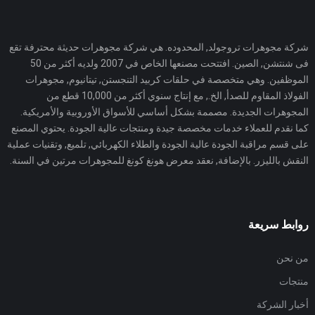
شركة مجوهرات تروجولد, المحدوده. هي شركة مجوهرات حديثة محترفة تقع
فى شنتشن, الصين. افتتحت مصنعها الخاص في 2007 ولديه أكثر من 50
الموظفين. وهي متخصصة في حلقات كربيد التنجستن, تيتانيوم, مجوهرات
الفولاذ المقاوم للصدأ, الخ., مع إنتاج سنوي أكثر من 10,000 قطع من
المجوهرات الجديدة. مصممة بشكل أساسي للأسواق الأوروبية والأمريكية.
كما نقدم للعملاء خدمات مخصصة جيدة ومنتجات عالية الجودة. يحتوي المصنع
على قسم مراقبة الجودة عالية الجودة والطلاء الكهربائي, تلميع, وتقنيات عملية
النقش بالليزر. بالإضافة, نعقد معرض هونغ كونغ للمجوهرات مرتين في السنة.
روابط سريعة
من نحن
منتجات
أخبار الشركة