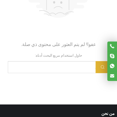
عفوا! لم يتم العثور على محتوى ذي صلة.
حاول استخدام مربع البحث أدناه:
من نحن