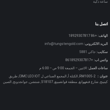
ساعة ذكية
اتصل بنا
الهاتف:
+86 18929307817
البريد الالكترونى:
info@tungstengold.com
سكايب:
جاكي 5881
واتس اب:
+8618929307817
ساعات العمل:
الاثنين – الجمعة 9:00 ص – 6:00 م
عنوان：
RM1005-2, الكتلة أ, المجمع الصناعي ل CIMC LEO IOT, طريق
كينينج, شارع فنغهوانغ, منطقة قوانغمينغ, 518107, شنتشن, جوانجدونج, الصين