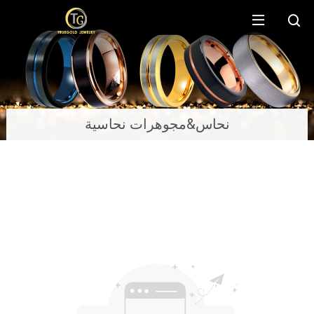
نحاس&مجوهرات نحاسية