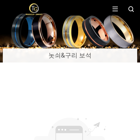
놋쇠&구리 보석