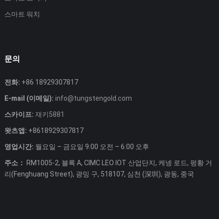
스마트 워치
문의
전화:
+86 18929307817
E-mail (이메일):
info@tungstengold.com
스카이프:
재키5881
왓츠앱:
+8618929307817
영업시간:
월요일 – 금요일 9:00 오전 – 6:00 오후
주소：
RM1005-2, 블록 A, CIMC LEO IOT 산업단지, 케넹 로드, 펑황 거
리(Fenghuang Street), 광밍 구, 518107, 심천 (深圳), 광동, 중국