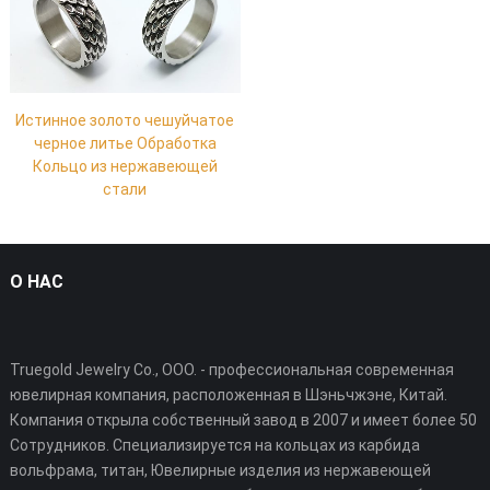
Истинное золото чешуйчатое
черное литье Обработка
Кольцо из нержавеющей
стали
О НАС
Truegold Jewelry Co., ООО. - профессиональная современная
ювелирная компания, расположенная в Шэньчжэне, Китай.
Компания открыла собственный завод в 2007 и имеет более 50
Сотрудников. Специализируется на кольцах из карбида
вольфрама, титан, Ювелирные изделия из нержавеющей