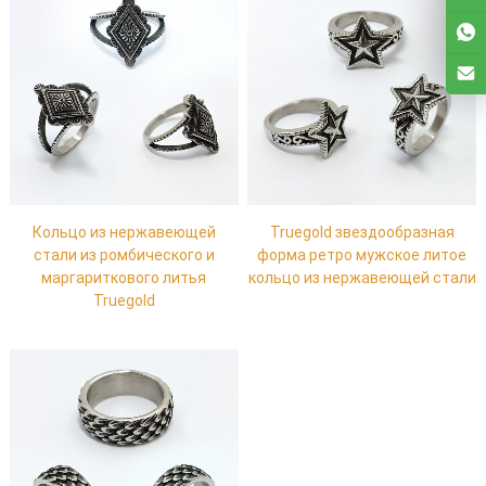
Кольцо из нержавеющей
Truegold звездообразная
стали из ромбического и
форма ретро мужское литое
маргариткового литья
кольцо из нержавеющей стали
Truegold