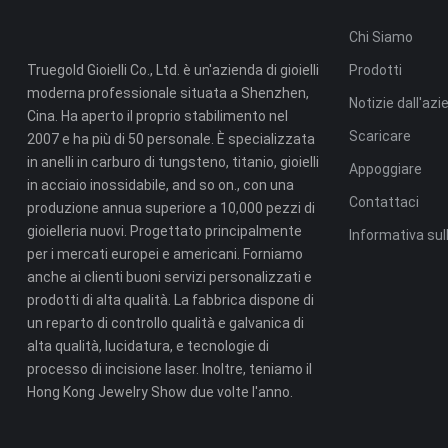
Chi Siamo
Truegold Gioielli Co., Ltd. è un'azienda di gioielli
Prodotti
moderna professionale situata a Shenzhen,
Notizie dall'az
Cina. Ha aperto il proprio stabilimento nel
Scaricare
2007 e ha più di 50 personale. È specializzata
in anelli in carburo di tungsteno, titanio, gioielli
Appoggiare
in acciaio inossidabile, and so on., con una
Contattaci
produzione annua superiore a 10,000 pezzi di
gioielleria nuovi. Progettato principalmente
Informativa sul
per i mercati europei e americani. Forniamo
anche ai clienti buoni servizi personalizzati e
prodotti di alta qualità. La fabbrica dispone di
un reparto di controllo qualità e galvanica di
alta qualità, lucidatura, e tecnologie di
processo di incisione laser. Inoltre, teniamo il
Hong Kong Jewelry Show due volte l'anno.