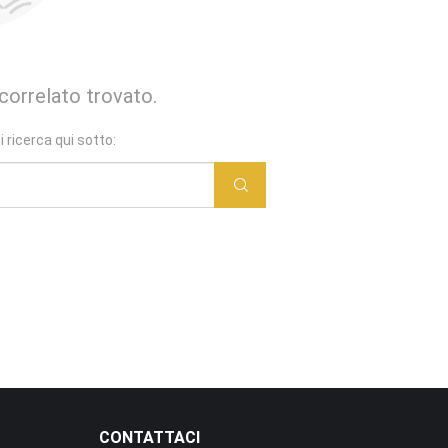
orrelato trovato.
i ricerca qui sotto:
CONTATTACI