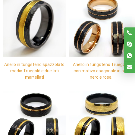
Anello in tungsteno spazzolato
Anello in tungsteno Truegold
medio Truegold e due lati
con motivo esagonale in oro
martellati
nero e rosa