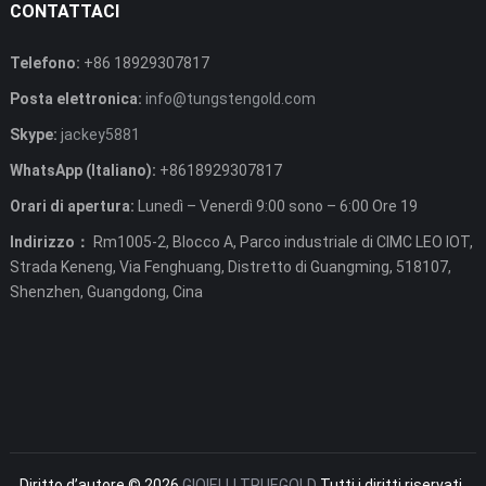
CONTATTACI
Telefono:
+86 18929307817
Posta elettronica:
info@tungstengold.com
Skype:
jackey5881
WhatsApp (Italiano):
+8618929307817
Orari di apertura:
Lunedì – Venerdì 9:00 sono – 6:00 Ore 19
Indirizzo：
Rm1005-2, Blocco A, Parco industriale di CIMC LEO IOT,
Strada Keneng, Via Fenghuang, Distretto di Guangming, 518107,
Shenzhen, Guangdong, Cina
Diritto d’autore © 2026
GIOIELLI TRUEGOLD
Tutti i diritti riservati.