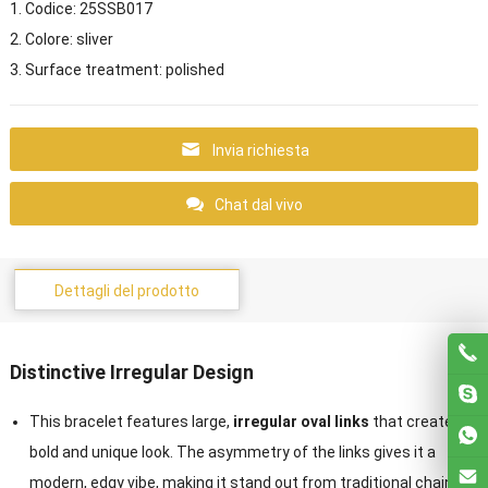
1. Codice: 25
SSB017
2. Colore:
sliver
3.
Surface treatment
:
polished
Invia richiesta
Chat dal vivo
Dettagli del prodotto
Distinctive Irregular Design
This bracelet features large
,
irregular oval links
that create a
bold and unique look
.
The asymmetry of the links gives it a
modern
,
edgy vibe
,
making it stand out from traditional chain